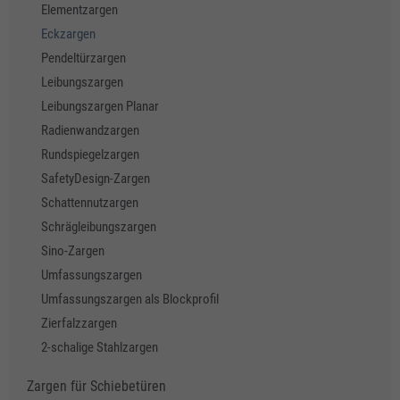
Elementzargen
Eckzargen
Pendeltürzargen
Leibungszargen
Leibungszargen Planar
Radienwandzargen
Rundspiegelzargen
SafetyDesign-Zargen
Schattennutzargen
Schrägleibungszargen
Sino-Zargen
Umfassungszargen
Umfassungszargen als Blockprofil
Zierfalzzargen
2-schalige Stahlzargen
Zargen für Schiebetüren