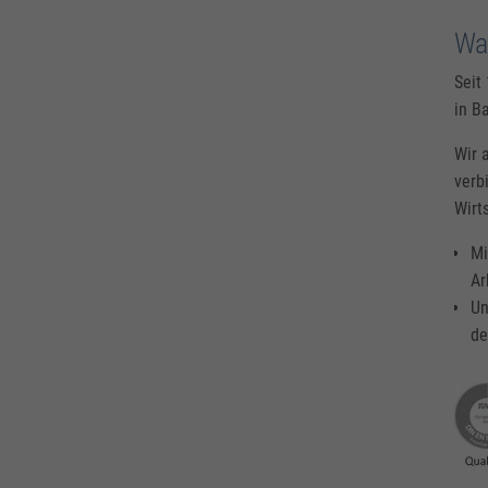
War
Seit
in B
Wir 
verb
Wirt
Mi
Ar
Un
de