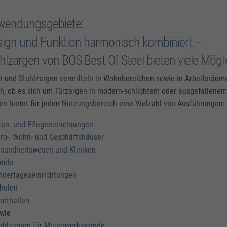
wendungsgebiete:
ign und Funktion harmonisch kombiniert –
hlzargen von BOS Best Of Steel bieten viele Mögl
n und Stahlzargen vermitteln in Wohnbereichen sowie in Arbeitsräu
ch, ob es sich um Türzargen in modern-schlichtem oder ausgefallene
en bietet für jeden
Nutzungsbereich
eine Vielzahl von Ausführungen:
ten- und Pflegeeinrichtungen
ro-, Wohn- und Geschäftshäuser
sundheitswesen und Kliniken
tels
ndertageseinrichtungen
hulen
orthallen
wie
ahlzargen für Mauerwerkswände