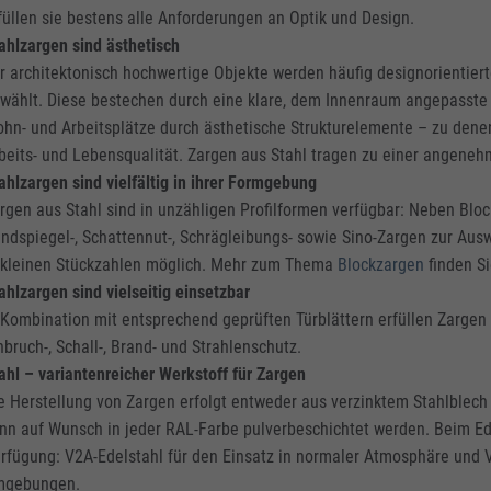
füllen sie bestens alle Anforderungen an Optik und Design.
ahlzargen sind ästhetisch
r architektonisch hochwertige Objekte werden häufig designorientier
wählt. Diese bestechen durch eine klare, dem Innenraum angepasst
hn- und Arbeitsplätze durch ästhetische Strukturelemente – zu dene
beits- und Lebensqualität. Zargen aus Stahl tragen zu einer angene
ahlzargen sind vielfältig in ihrer Formgebung
rgen aus Stahl sind in unzähligen Profilformen verfügbar: Neben Blo
ndspiegel-, Schattennut-, Schrägleibungs- sowie Sino-Zargen zur Ausw
 kleinen Stückzahlen möglich. Mehr zum Thema
Blockzargen
finden Si
ahlzargen sind vielseitig einsetzbar
 Kombination mit entsprechend geprüften Türblättern erfüllen Zargen 
nbruch-, Schall-, Brand- und Strahlenschutz.
ahl – variantenreicher Werkstoff für Zargen
e Herstellung von Zargen erfolgt entweder aus verzinktem Stahlblech 
nn auf Wunsch in jeder RAL-Farbe pulverbeschichtet werden. Beim Ed
rfügung: V2A-Edelstahl für den Einsatz in normaler Atmosphäre und V
mgebungen.