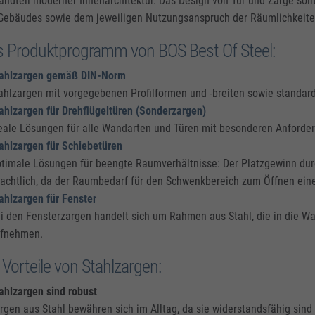
andteil moderner Innenarchitektur. Das Design von Tür und Zarge sol
Gebäudes sowie dem jeweiligen Nutzungsanspruch der Räumlichkeite
 Produktprogramm von BOS Best Of Steel:
ahlzargen gemäß DIN-Norm
ahlzargen mit vorgegebenen Profilformen und -breiten sowie standard
ahlzargen für Drehflügeltüren (Sonderzargen)
eale Lösungen für alle Wandarten und Türen mit besonderen Anforder
ahlzargen für Schiebetüren
timale Lösungen für beengte Raumverhältnisse: Der Platzgewinn durc
achtlich, da der Raumbedarf für den Schwenkbereich zum Öffnen einer 
ahlzargen für Fenster
i den Fensterzargen handelt sich um Rahmen aus Stahl, die in die W
fnehmen.
 Vorteile von Stahlzargen:
ahlzargen sind robust
rgen aus Stahl bewähren sich im Alltag, da sie widerstandsfähig sin