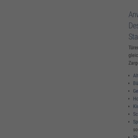
An
Des
Sta
Türe
glei
Zarg
Al
Bü
Ge
Ho
Ki
Sc
Sp
so
St