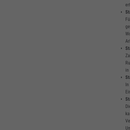
er
St
Fü
ge
Wo
Ar
St
Za
Ru
in
St
In
Ei
St
Di
ka
Ve
U