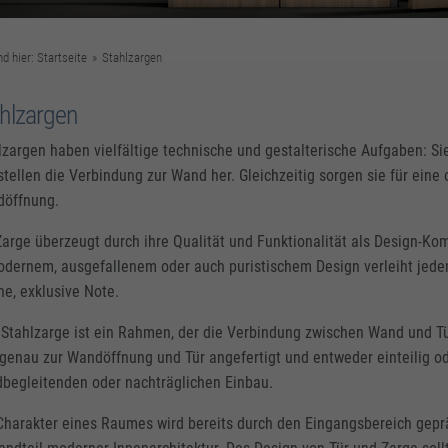
nd hier:
Startseite
»
Stahlzargen
hlzargen
lzargen haben vielfältige technische und gestalterische Aufgaben: S
stellen die Verbindung zur Wand her. Gleichzeitig sorgen sie für ein
öffnung.
Zarge überzeugt durch ihre Qualität und Funktionalität als Design-Kom
odernem, ausgefallenem oder auch puristischem Design verleiht je
ne, exklusive Note.
 Stahlzarge ist ein Rahmen, der die Verbindung zwischen Wand und Tü
genau zur Wandöffnung und Tür angefertigt und entweder einteilig ode
begleitenden oder nachträglichen Einbau.
Charakter eines Raumes wird bereits durch den Eingangsbereich geprä