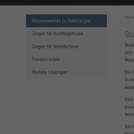
Sie si
Wissenswertes zu Stahlzargen
Sta
Zargen für Drehflügeltüren
Stah
Zargen für Schiebetüren
und 
Fensterzargen
Wand
Weitere Lösungen
Die 
in m
eige
Eine
pass
wand
Der 