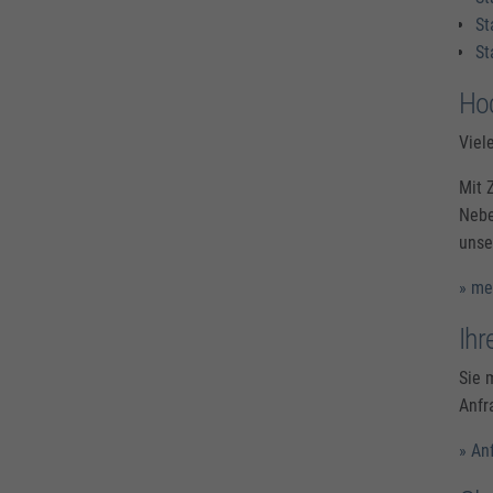
St
St
Hoc
Viel
Mit 
Nebe
unse
» me
Ihr
Sie 
Anfr
» An