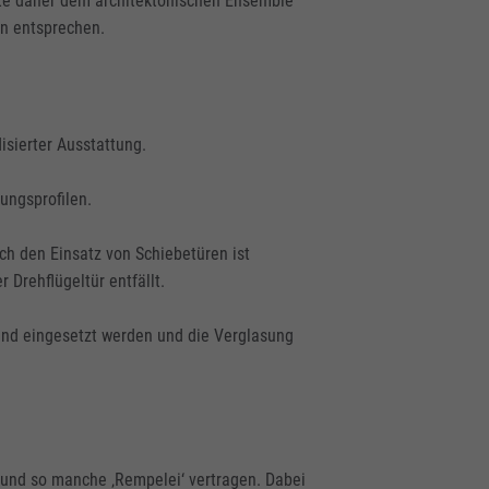
lte daher dem architektonischen Ensemble
n entsprechen.
isierter Ausstattung.
ungsprofilen.
h den Einsatz von Schiebetüren ist
Drehflügeltür entfällt.
and eingesetzt werden und die Verglasung
d und so manche ‚Rempelei‘ vertragen. Dabei