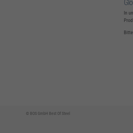
Gl
In u
Prod
Bitt
© BOS GmbH Best Of Steel