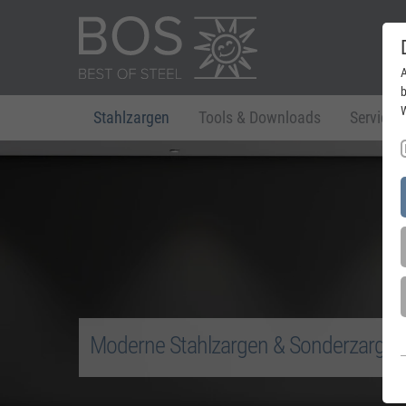
A
b
W
Stahlzargen
Tools & Downloads
Service
Moderne Stahlzargen & Sonderzargen