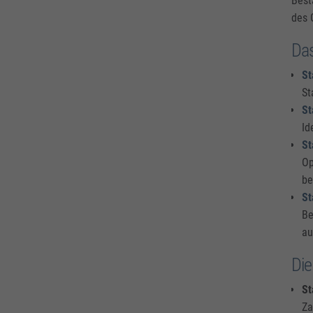
Best
des 
Das
St
St
St
Id
St
Op
be
St
Be
au
Die
St
Za