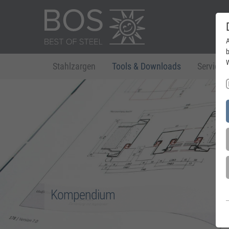
A
b
W
Stahlzargen
Tools & Downloads
Service
Kompendium