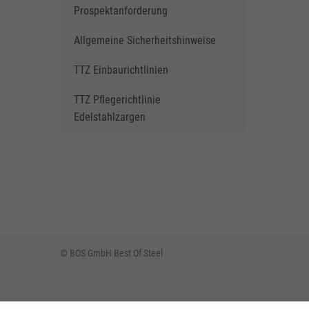
Prospektanforderung
Allgemeine Sicherheitshinweise
TTZ Einbaurichtlinien
TTZ Pflegerichtlinie
Edelstahlzargen
© BOS GmbH Best Of Steel